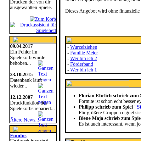
Drucken der von dir
ausgewählten Spiele.
Dieses Angebot wird ohne finanzielle
09.04.2017
-
Wurzelziehen
Ein Fehler im
-
Familie Meier
Spielekorb wurde
-
Wer bin ich 2
behoben...
-
Förderband
-
Wer bin ich 1
23.10.2015
Datenbank läuft
wieder...
Florian Ehrlich schrieb zum 
12.12.2007
Fortnite ist schon echt besser ey
Druckfunktion des
Philipp schrieb zum Spiel "
S
Spielekorbs repariert...
Für größere Gruppen eignet sich
Biene Maja schrieb zum Spie
Ältere News...
Es ist auch interessant, wenn
Fundus