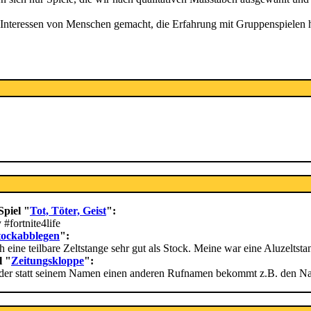
 Interessen von Menschen gemacht, die Erfahrung mit Gruppenspielen h
Spiel "
Tot, Töter, Geist
":
 #fortnite4life
tockabblegen
":
 eine teilbare Zeltstange sehr gut als Stock. Meine war eine Aluzeltst
l "
Zeitungskloppe
":
 jeder statt seinem Namen einen anderen Rufnamen bekommt z.B. den Na