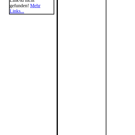
Link-id nicht
gefunden!
Mehr
Links...