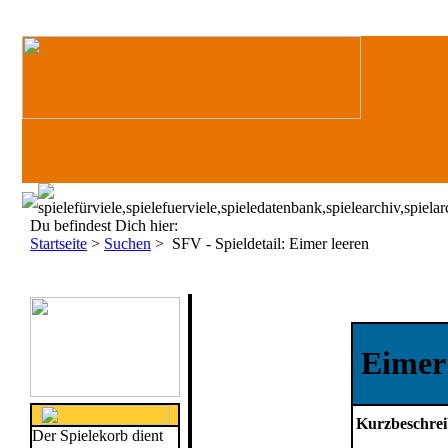
Du befindest Dich hier:
Startseite
>
Suchen
>
SFV - Spieldetail: Eimer leeren
Eimer 
Kurzbeschre
Der Spielekorb dient