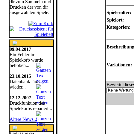
dir zum Sammeln und
Drucken der von dir
ausgewählten Spiele.
Spieleralter:
Spielort:
Kategorien:
Beschreibung
09.04.2017
Ein Fehler im
Spielekorb wurde
Variationen:
behoben...
23.10.2015
Datenbank läuft
Bewerte dieses
wieder...
12.12.2007
Druckfunktion des
Spielekorbs repariert...
Ältere News...