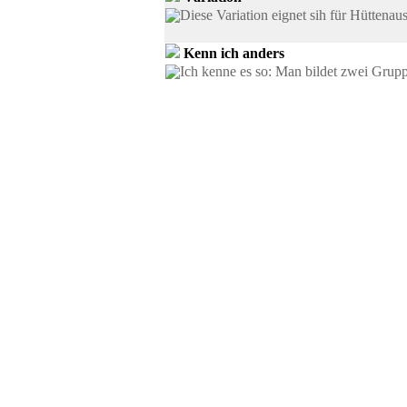
Diese Variation eignet sih für Hüttena
Kenn ich anders
Ich kenne es so: Man bildet zwei Grupp