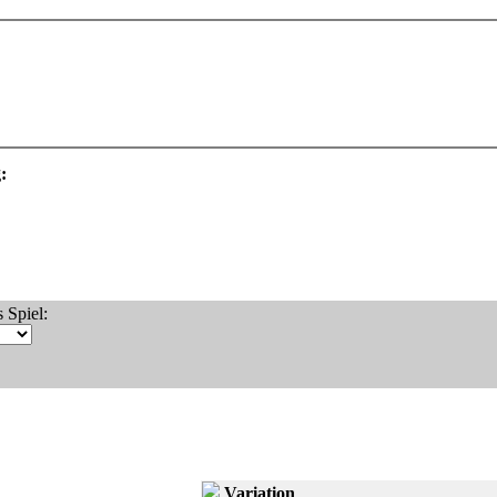
:
 Spiel:
Variation